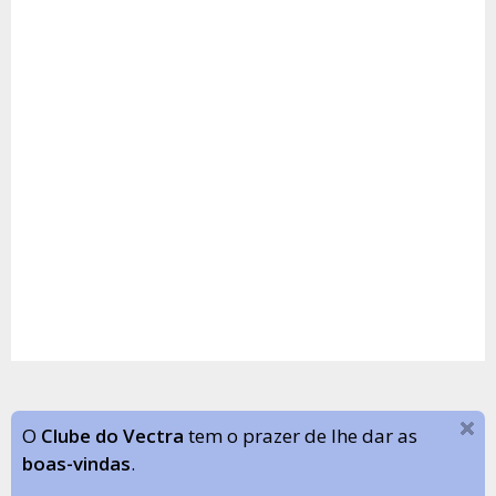
O
Clube do Vectra
tem o prazer de lhe dar as
boas-vindas
.