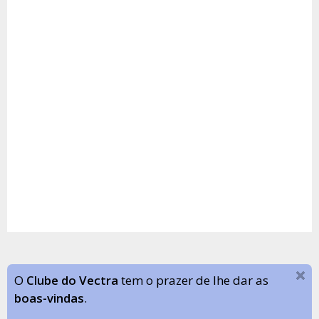
O
Clube do Vectra
tem o prazer de lhe dar as
boas-vindas
.