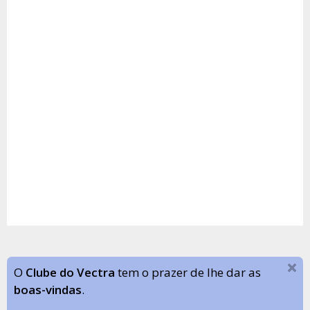
O
Clube do Vectra
tem o prazer de lhe dar as
boas-vindas
.