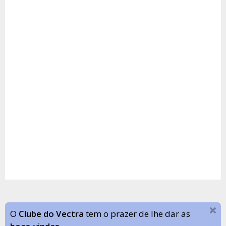
O
Clube do Vectra
tem o prazer de lhe dar as