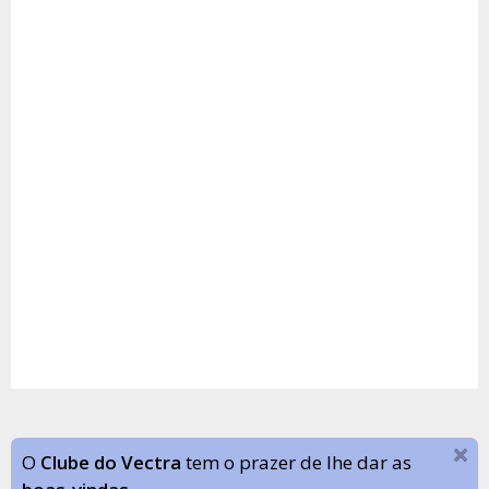
O
Clube do Vectra
tem o prazer de lhe dar as