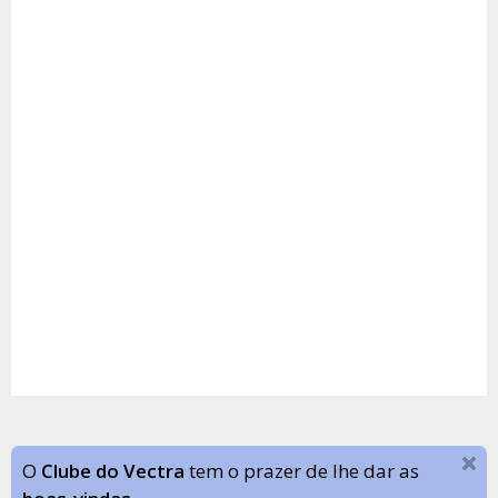
O
Clube do Vectra
tem o prazer de lhe dar as