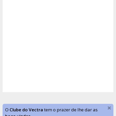
O
Clube do Vectra
tem o prazer de lhe dar as