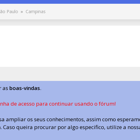
ão Paulo
»
Campinas
r as
boas-vindas
.
enha de acesso para continuar usando o fórum!
a ampliar os seus conhecimentos, assim como esperamo
 Caso queira procurar por algo especifico, utilize a nos