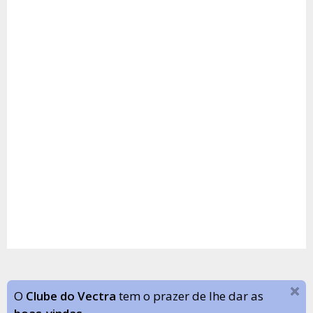
O
Clube do Vectra
tem o prazer de lhe dar as