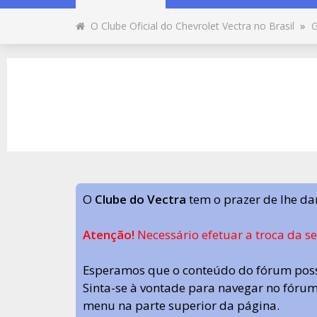
O Clube Oficial do Chevrolet Vectra no Brasil
»
G
O
Clube do Vectra
tem o prazer de lhe da
Atenção!
Necessário efetuar a troca da s
Esperamos que o conteúdo do fórum poss
Sinta-se à vontade para navegar no fórum.
menu na parte superior da página.