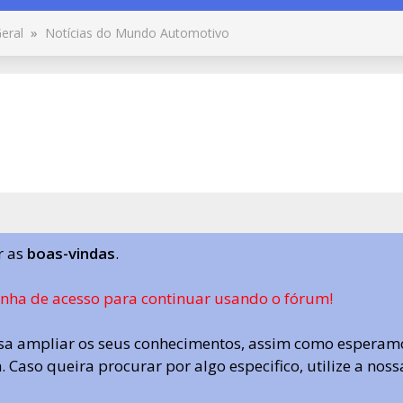
eral
»
Notícias do Mundo Automotivo
r as
boas-vindas
.
enha de acesso para continuar usando o fórum!
a ampliar os seus conhecimentos, assim como esperamo
 Caso queira procurar por algo especifico, utilize a nos