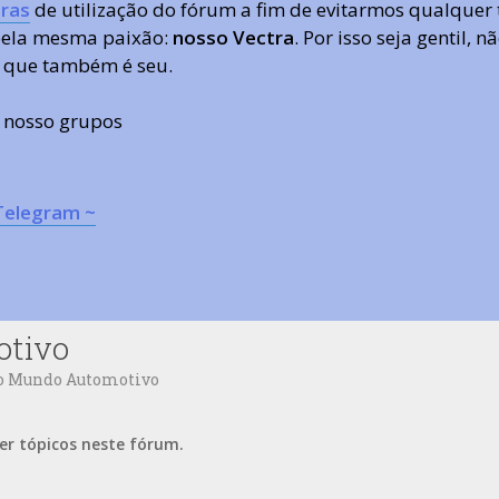
ras
de utilização do fórum a fim de evitarmos qualquer 
 pela mesma paixão:
nosso Vectra
. Por isso seja gentil,
 que também é seu.
s nosso grupos
Telegram ~
otivo
do Mundo Automotivo
er tópicos neste fórum.