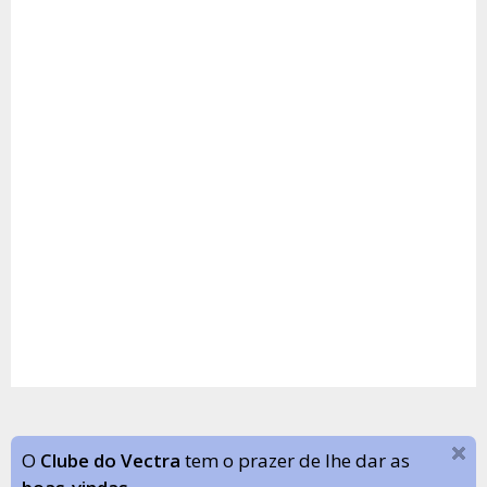
O
Clube do Vectra
tem o prazer de lhe dar as