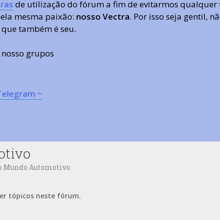
ras
de utilização do fórum a fim de evitarmos qualquer 
 pela mesma paixão:
nosso Vectra
. Por isso seja gentil,
 que também é seu.
s nosso grupos
Telegram ~
otivo
do Mundo Automotivo
er tópicos neste fórum.