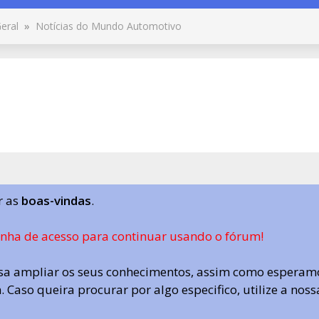
eral
»
Notícias do Mundo Automotivo
r as
boas-vindas
.
enha de acesso para continuar usando o fórum!
a ampliar os seus conhecimentos, assim como esperamo
 Caso queira procurar por algo especifico, utilize a nos