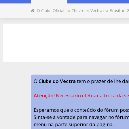
O Clube Oficial do Chevrolet Vectra no Brasil
»
G
O
Clube do Vectra
tem o prazer de lhe da
Atenção!
Necessário efetuar a troca da s
Esperamos que o conteúdo do fórum poss
Sinta-se à vontade para navegar no fórum.
menu na parte superior da página.