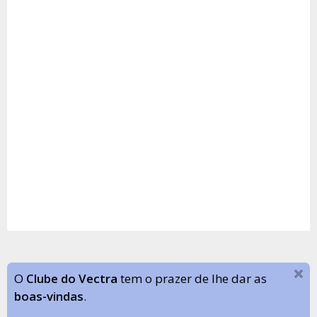
O
Clube do Vectra
tem o prazer de lhe dar as
boas-vindas
.