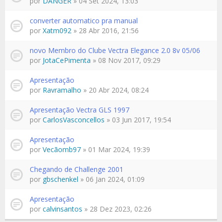
por
DANGER
» 04 Set 2024, 13:03
converter automatico pra manual
por
Xatm092
» 28 Abr 2016, 21:56
novo Membro do Clube Vectra Elegance 2.0 8v 05/06
por
JotaCePimenta
» 08 Nov 2017, 09:29
Apresentação
por
Ravramalho
» 20 Abr 2024, 08:24
Apresentação Vectra GLS 1997
por
CarlosVasconcellos
» 03 Jun 2017, 19:54
Apresentação
por
Vecãomb97
» 01 Mar 2024, 19:39
Chegando de Challenge 2001
por
gbschenkel
» 06 Jan 2024, 01:09
Apresentação
por
calvinsantos
» 28 Dez 2023, 02:26