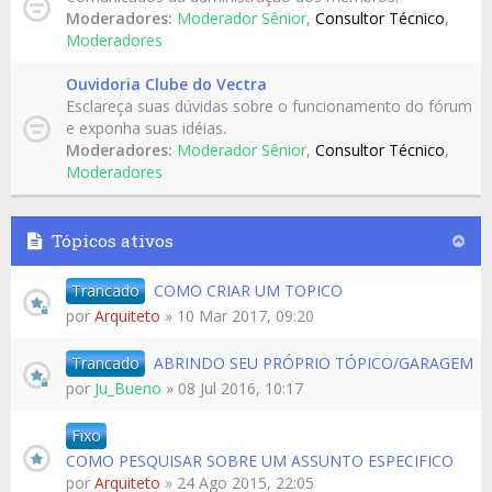
Moderadores:
Moderador Sênior
,
Consultor Técnico
,
Moderadores
Ouvidoria Clube do Vectra
Esclareça suas dúvidas sobre o funcionamento do fórum
e exponha suas idéias.
Moderadores:
Moderador Sênior
,
Consultor Técnico
,
Moderadores
Tópicos ativos
Trancado
COMO CRIAR UM TOPICO
por
Arquiteto
» 10 Mar 2017, 09:20
Trancado
ABRINDO SEU PRÓPRIO TÓPICO/GARAGEM
por
Ju_Bueno
» 08 Jul 2016, 10:17
Fixo
COMO PESQUISAR SOBRE UM ASSUNTO ESPECIFICO
por
Arquiteto
» 24 Ago 2015, 22:05