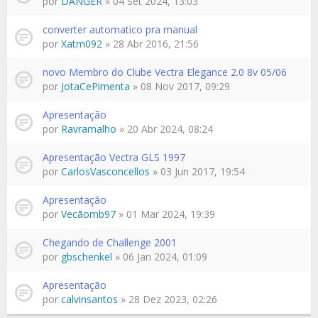
por
DANGER
» 04 Set 2024, 13:03
converter automatico pra manual
por
Xatm092
» 28 Abr 2016, 21:56
novo Membro do Clube Vectra Elegance 2.0 8v 05/06
por
JotaCePimenta
» 08 Nov 2017, 09:29
Apresentação
por
Ravramalho
» 20 Abr 2024, 08:24
Apresentação Vectra GLS 1997
por
CarlosVasconcellos
» 03 Jun 2017, 19:54
Apresentação
por
Vecãomb97
» 01 Mar 2024, 19:39
Chegando de Challenge 2001
por
gbschenkel
» 06 Jan 2024, 01:09
Apresentação
por
calvinsantos
» 28 Dez 2023, 02:26