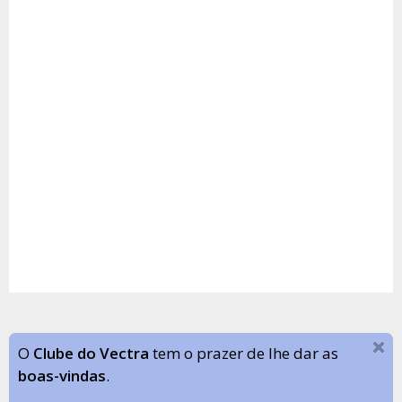
O
Clube do Vectra
tem o prazer de lhe dar as
boas-vindas
.