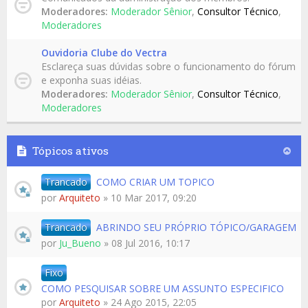
Moderadores:
Moderador Sênior
,
Consultor Técnico
,
Moderadores
Ouvidoria Clube do Vectra
Esclareça suas dúvidas sobre o funcionamento do fórum
e exponha suas idéias.
Moderadores:
Moderador Sênior
,
Consultor Técnico
,
Moderadores
Tópicos ativos
Trancado
COMO CRIAR UM TOPICO
por
Arquiteto
» 10 Mar 2017, 09:20
Trancado
ABRINDO SEU PRÓPRIO TÓPICO/GARAGEM
por
Ju_Bueno
» 08 Jul 2016, 10:17
Fixo
COMO PESQUISAR SOBRE UM ASSUNTO ESPECIFICO
por
Arquiteto
» 24 Ago 2015, 22:05