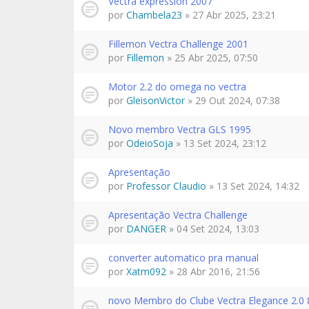
Vectra expression 2007
por
Chambela23
» 27 Abr 2025, 23:21
Fillemon Vectra Challenge 2001
por
Fillemon
» 25 Abr 2025, 07:50
Motor 2.2 do omega no vectra
por
GleisonVictor
» 29 Out 2024, 07:38
Novo membro Vectra GLS 1995
por
OdeioSoja
» 13 Set 2024, 23:12
Apresentação
por
Professor Claudio
» 13 Set 2024, 14:32
Apresentação Vectra Challenge
por
DANGER
» 04 Set 2024, 13:03
converter automatico pra manual
por
Xatm092
» 28 Abr 2016, 21:56
novo Membro do Clube Vectra Elegance 2.0 