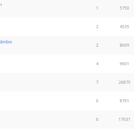
m
1
5750
2
4535
câmbio
2
8009
4
9601
7
26875
0
8791
0
17031