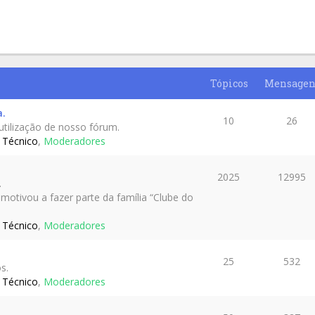
Tópicos
Mensagen
a.
10
26
utilização de nosso fórum.
 Técnico
,
Moderadores
2025
12995
.
otivou a fazer parte da família “Clube do
 Técnico
,
Moderadores
25
532
s.
 Técnico
,
Moderadores