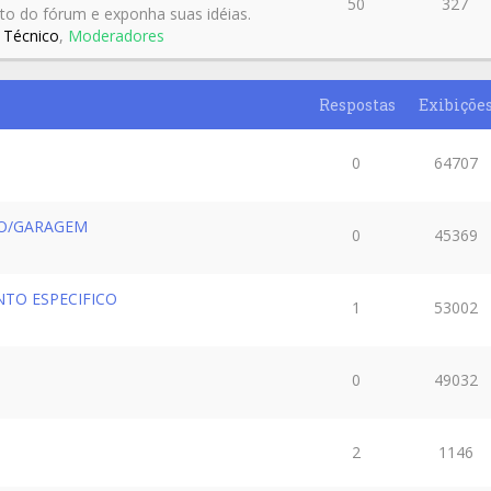
50
327
to do fórum e exponha suas idéias.
 Técnico
,
Moderadores
Respostas
Exibiçõe
0
64707
CO/GARAGEM
0
45369
TO ESPECIFICO
1
53002
0
49032
2
1146