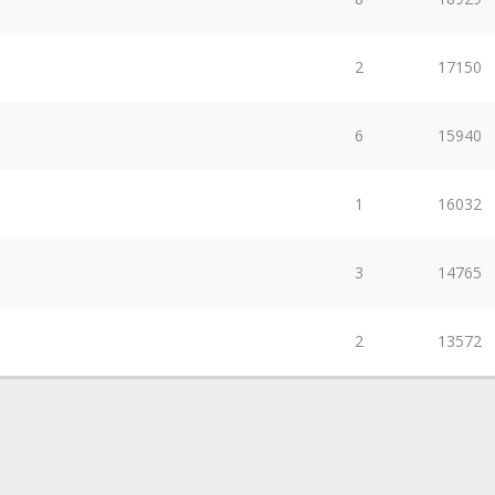
2
17150
6
15940
1
16032
3
14765
2
13572