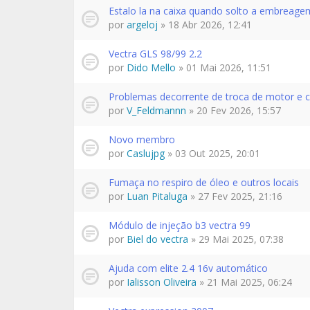
Estalo la na caixa quando solto a embreage
por
argeloj
» 18 Abr 2026, 12:41
Vectra GLS 98/99 2.2
por
Dido Mello
» 01 Mai 2026, 11:51
Problemas decorrente de troca de motor e 
por
V_Feldmannn
» 20 Fev 2026, 15:57
Novo membro
por
Caslujpg
» 03 Out 2025, 20:01
Fumaça no respiro de óleo e outros locais
por
Luan Pitaluga
» 27 Fev 2025, 21:16
Módulo de injeção b3 vectra 99
por
Biel do vectra
» 29 Mai 2025, 07:38
Ajuda com elite 2.4 16v automático
por
Ialisson Oliveira
» 21 Mai 2025, 06:24