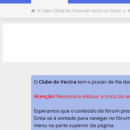
O Clube Oficial do Chevrolet Vectra no Brasil
»
R
O
Clube do Vectra
tem o prazer de lhe da
Atenção!
Necessário efetuar a troca da s
Esperamos que o conteúdo do fórum poss
Sinta-se à vontade para navegar no fórum.
menu na parte superior da página.