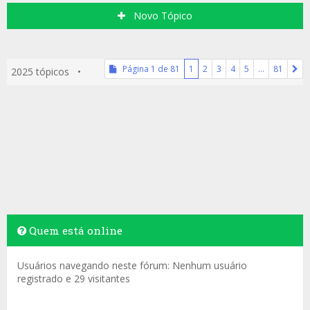
Novo Tópico
Página
1
de
81
1
2
3
4
5
…
81
2025 tópicos •
Quem está online
Usuários navegando neste fórum: Nenhum usuário
registrado e 29 visitantes