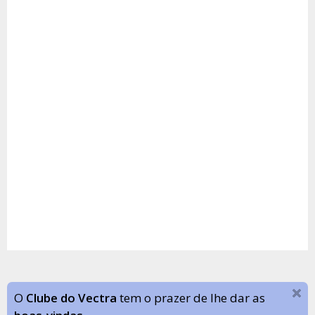
O
Clube do Vectra
tem o prazer de lhe dar as