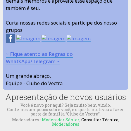
demais membros e aproveite esse espaço que
também é seu.
Curta nossas redes sociais e participe dos nosso
grupos
~ Fique atento as Regras do
WhatsApp/Telegram ~
Um grande abraço,
Equipe - Clube do Vectra
Apresentação de novos usuários
Você é novo por aqui? Seja muito bem vindo.
Conte-nos um pouco sobre você, e o que te motivou a fazer
parte da família “Clube do Vectra”.
Moderadores :
Moderador Sênior
,
Consultor Técnico
,
Moderadores