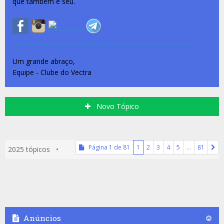
que também é seu.
~ Fique atento as Regras do WhatsApp/Telegram ~
Um grande abraço,
Equipe - Clube do Vectra
Novo Tópico
Página
1
de
81
1
2
3
4
5
…
81
2025 tópicos •
Anúncios