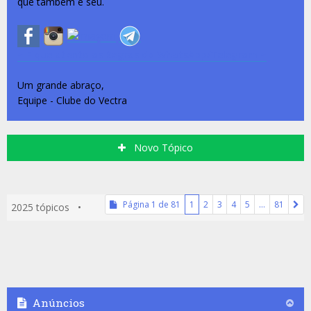
que também é seu.
~ Fique atento as Regras do WhatsApp/Telegram ~
Um grande abraço,
Equipe - Clube do Vectra
Novo Tópico
Página
1
de
81
1
2
3
4
5
…
81
2025 tópicos •
Anúncios