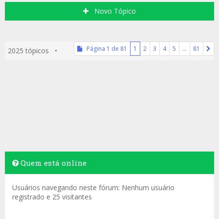
Novo Tópico
Página
1
de
81
1
2
3
4
5
…
81
2025 tópicos •
Quem está online
Usuários navegando neste fórum: Nenhum usuário
registrado e 25 visitantes