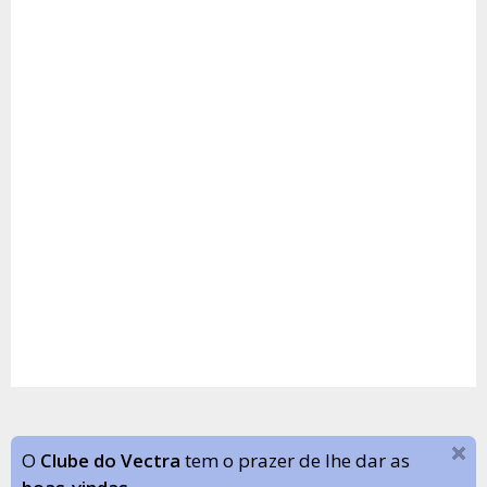
O
Clube do Vectra
tem o prazer de lhe dar as