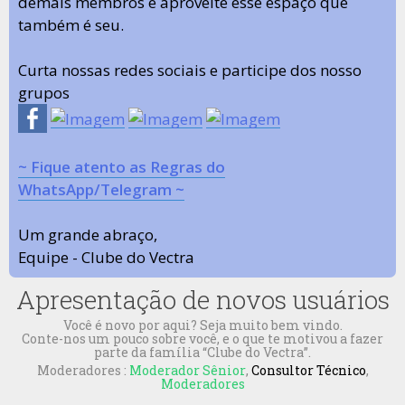
demais membros e aproveite esse espaço que
também é seu.
Curta nossas redes sociais e participe dos nosso
grupos
~ Fique atento as Regras do
WhatsApp/Telegram ~
Um grande abraço,
Equipe - Clube do Vectra
Apresentação de novos usuários
Você é novo por aqui? Seja muito bem vindo.
Conte-nos um pouco sobre você, e o que te motivou a fazer
parte da família “Clube do Vectra”.
Moderadores :
Moderador Sênior
,
Consultor Técnico
,
Moderadores