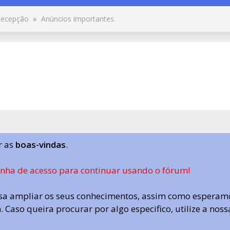
ecepção
»
Anúncios importantes.
r as
boas-vindas
.
enha de acesso para continuar usando o fórum!
a ampliar os seus conhecimentos, assim como esperamo
 Caso queira procurar por algo especifico, utilize a nos