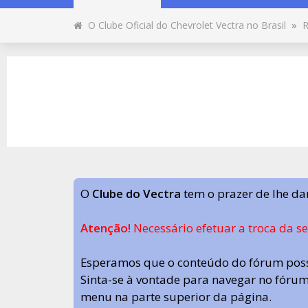
O Clube Oficial do Chevrolet Vectra no Brasil
»
R
O
Clube do Vectra
tem o prazer de lhe da
Atenção!
Necessário efetuar a troca da s
Esperamos que o conteúdo do fórum poss
Sinta-se à vontade para navegar no fórum.
menu na parte superior da página.