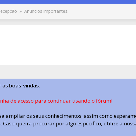
ecepção
»
Anúncios importantes.
r as
boas-vindas
.
enha de acesso para continuar usando o fórum!
a ampliar os seus conhecimentos, assim como esperamo
 Caso queira procurar por algo especifico, utilize a nos