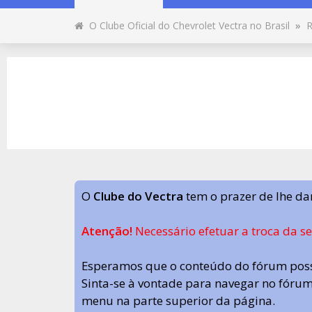
O Clube Oficial do Chevrolet Vectra no Brasil
»
R
O
Clube do Vectra
tem o prazer de lhe da
Atenção!
Necessário efetuar a troca da s
Esperamos que o conteúdo do fórum poss
Sinta-se à vontade para navegar no fórum.
menu na parte superior da página.