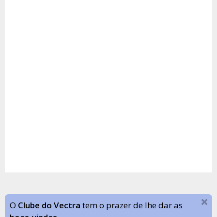
O
Clube do Vectra
tem o prazer de lhe dar as