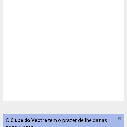
O
Clube do Vectra
tem o prazer de lhe dar as