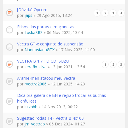
[Dúvida] Opcom
1
2
3
4
por
japs
» 29 Ago 2015, 13:24
Frisos das portas e maçanetas
por
LuskaSRS
» 06 Nov 2025, 13:04
Vectra GT-x conjunto de suspensão
por
NandovianaGTX
» 17 Nov 2025, 14:00
VECTRA B 1.7 TD CD ISUZU
1
2
3
por
serafimsilva
» 13 Jan 2021, 13:54
Arame-men atacou meu vectra
por
rvectra2006
» 12 Jun 2025, 14:28
Dica pra galera de BH e região trocar as buchas
hidráulicas.
por
luizhbh
» 14 Nov 2013, 00:22
Sugestão rodas 14 - Vectra B 4x100
por
jm_vectrab
» 05 Dez 2024, 01:27