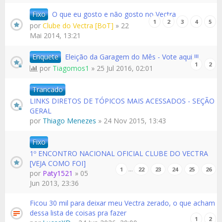
Fixo
O que eu gosto e não gosto no Vectra
1
2
3
4
5
por
Clube do Vectra [BoT]
» 22
Mai 2014, 13:21
Enquete
Eleição da Garagem do Mês - Vote aqui !!!
1
2
por
Tiagomos1
» 25 Jul 2016, 02:01
Trancado
LINKS DIRETOS DE TÓPICOS MAIS ACESSADOS - SEÇÃO
GERAL
por
Thiago Menezes
» 24 Nov 2015, 13:43
Fixo
1º ENCONTRO NACIONAL OFICIAL CLUBE DO VECTRA
[VEJA COMO FOI]
…
1
22
23
24
25
26
por
Paty1521
» 05
Jun 2013, 23:36
Ficou 30 mil para deixar meu Vectra zerado, o que acham
dessa lista de coisas pra fazer
1
2