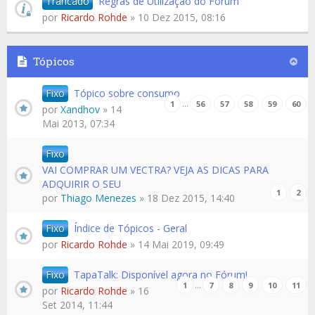
Trancado
Regras de Utilização do Fórum
por
Ricardo Rohde
» 10 Dez 2015, 08:16
Tópicos
Fixo
Tópico sobre consumo
…
1
56
57
58
59
60
por
Xandhov
» 14
Mai 2013, 07:34
Fixo
VAI COMPRAR UM VECTRA? VEJA AS DICAS PARA
ADQUIRIR O SEU
1
2
por
Thiago Menezes
» 18 Dez 2015, 14:40
Fixo
Índice de Tópicos - Geral
por
Ricardo Rohde
» 14 Mai 2019, 09:49
Fixo
TapaTalk: Disponível agora no Fórum!
…
1
7
8
9
10
11
por
Ricardo Rohde
» 16
Set 2014, 11:44