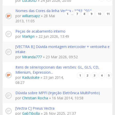
por
LucasXD
» 24 Jun 2026, 20:00
Nomes das Cores da linha Vectra - 1993-2011
…
1
7
8
9
10
11
por
williansapz
» 28 Mai
2013, 11:05
Peças de acabamento interno
por
Markpn
» 22 Jun 2026, 13:49
[VECTRA B] Dúvida montagem intercooler + ventoinha e
intake
por
Miranda777
» 23 Mar 2026, 09:52
Itens de série/opcionais das versões: GL, GLS, CD,
Milenium, Expression...
1
2
3
4
5
por
Kaduskate
» 23 Jan 2014,
08:27
Dúvida sobre MPFI (Injeção Eletrônica MultiPonto)
por
Christian Rocha
» 16 Mai 2014, 10:58
[Vectra C] Pneus Vectra
por
GabTibolla
» 26 Nov 2025, 21:37