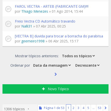
FAROL VECTRA - ARTEB (FABRICANTE GM)!!!!
por
Thiago Menezes
» 01 Ago 2014, 15:44
Freio Vectra CD Automático travando
por
Nalli31
» 07 Abr 2025, 00:25
[VECTRA B] duvida para trocar a borracha do parabrisa
por
geemeiro1998
» 06 Abr 2025, 15:17
Mostrar tópicos anteriores:
Ordenar por
Novo Tópico
Página
1
de
53
1
2
3
4
5
…
53
1306 tópicos •