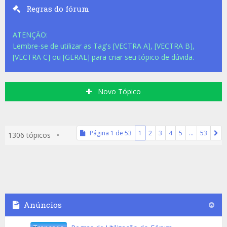
Regras do fórum
ATENÇÃO:
Lembre-se de utilizar as Tag's [VECTRA A], [VECTRA B],
[VECTRA C] ou [GERAL] para criar seu tópico de dúvida.
Novo Tópico
Página
1
de
53
1
2
3
4
5
…
53
1306 tópicos •
Anúncios