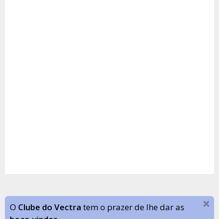
O
Clube do Vectra
tem o prazer de lhe dar as