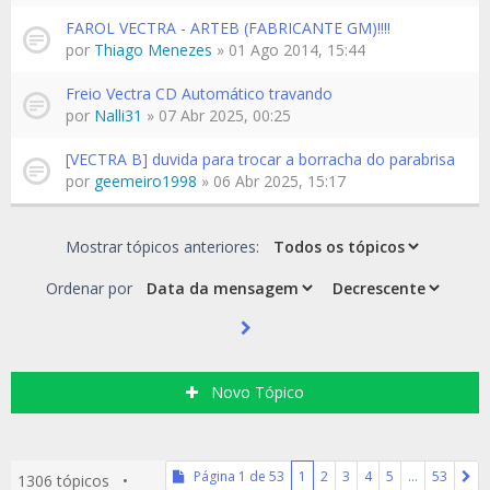
FAROL VECTRA - ARTEB (FABRICANTE GM)!!!!
por
Thiago Menezes
» 01 Ago 2014, 15:44
Freio Vectra CD Automático travando
por
Nalli31
» 07 Abr 2025, 00:25
[VECTRA B] duvida para trocar a borracha do parabrisa
por
geemeiro1998
» 06 Abr 2025, 15:17
Mostrar tópicos anteriores:
Ordenar por
Novo Tópico
Página
1
de
53
1
2
3
4
5
…
53
1306 tópicos •