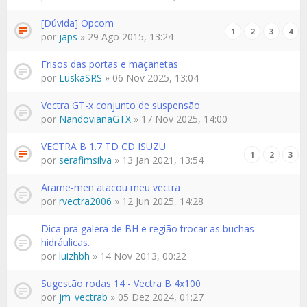
[Dúvida] Opcom
1
2
3
4
por
japs
» 29 Ago 2015, 13:24
Frisos das portas e maçanetas
por
LuskaSRS
» 06 Nov 2025, 13:04
Vectra GT-x conjunto de suspensão
por
NandovianaGTX
» 17 Nov 2025, 14:00
VECTRA B 1.7 TD CD ISUZU
1
2
3
por
serafimsilva
» 13 Jan 2021, 13:54
Arame-men atacou meu vectra
por
rvectra2006
» 12 Jun 2025, 14:28
Dica pra galera de BH e região trocar as buchas
hidráulicas.
por
luizhbh
» 14 Nov 2013, 00:22
Sugestão rodas 14 - Vectra B 4x100
por
jm_vectrab
» 05 Dez 2024, 01:27