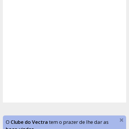
O
Clube do Vectra
tem o prazer de lhe dar as