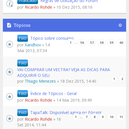
Trancado
Regras de Utilização do Fórum
por
Ricardo Rohde
» 10 Dez 2015, 08:16
Tópicos
Fixo
Tópico sobre consumo
…
1
56
57
58
59
60
por
Xandhov
» 14
Mai 2013, 07:34
Fixo
VAI COMPRAR UM VECTRA? VEJA AS DICAS PARA
ADQUIRIR O SEU
1
2
por
Thiago Menezes
» 18 Dez 2015, 14:40
Fixo
Índice de Tópicos - Geral
por
Ricardo Rohde
» 14 Mai 2019, 09:49
Fixo
TapaTalk: Disponível agora no Fórum!
…
1
7
8
9
10
11
por
Ricardo Rohde
» 16
Set 2014, 11:44