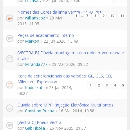
por
LucasXD
» 24 Jun 2026, 20:00
Nomes das Cores da linha Vectra - 1993-2011
…
1
7
8
9
10
11
por
williansapz
» 28 Mai
2013, 11:05
Peças de acabamento interno
por
Markpn
» 22 Jun 2026, 13:49
[VECTRA B] Dúvida montagem intercooler + ventoinha e
intake
por
Miranda777
» 23 Mar 2026, 09:52
Itens de série/opcionais das versões: GL, GLS, CD,
Milenium, Expression...
1
2
3
4
5
por
Kaduskate
» 23 Jan 2014,
08:27
Dúvida sobre MPFI (Injeção Eletrônica MultiPonto)
por
Christian Rocha
» 16 Mai 2014, 10:58
[Vectra C] Pneus Vectra
por
GabTibolla
» 26 Nov 2025, 21:37