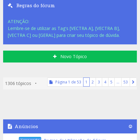
Regras do fórum
ATENÇÃO:
Lembre-se de utilizar as Tag's [VECTRA A], [VECTRA B],
[VECTRA C] ou [GERAL] para criar seu tópico de dúvida.
Novo Tópico
Página
1
de
53
1
2
3
4
5
…
53
1306 tópicos •
Anúncios