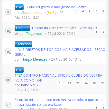
Fixo
O que eu gosto e não gosto no Vectra
1
2
3
4
5
por
Clube do Vectra [BoT]
» 22
Mai 2014, 13:21
Enquete
Eleição da Garagem do Mês - Vote aqui !!!
1
2
por
Tiagomos1
» 25 Jul 2016, 02:01
Trancado
LINKS DIRETOS DE TÓPICOS MAIS ACESSADOS - SEÇÃO
GERAL
por
Thiago Menezes
» 24 Nov 2015, 13:43
Fixo
1º ENCONTRO NACIONAL OFICIAL CLUBE DO VECTRA
[VEJA COMO FOI]
…
1
22
23
24
25
26
por
Paty1521
» 05
Jun 2013, 23:36
Ficou 30 mil para deixar meu Vectra zerado, o que acham
dessa lista de coisas pra fazer
1
2