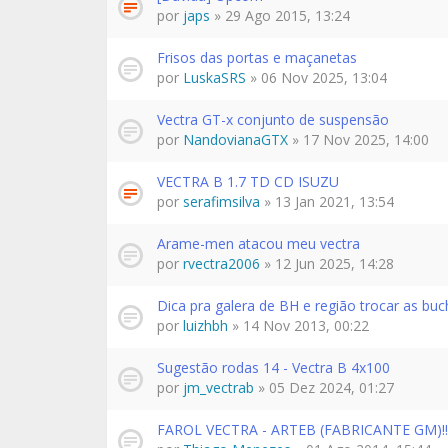
por
japs
» 29 Ago 2015, 13:24
Frisos das portas e maçanetas
por
LuskaSRS
» 06 Nov 2025, 13:04
Vectra GT-x conjunto de suspensão
por
NandovianaGTX
» 17 Nov 2025, 14:00
VECTRA B 1.7 TD CD ISUZU
por
serafimsilva
» 13 Jan 2021, 13:54
Arame-men atacou meu vectra
por
rvectra2006
» 12 Jun 2025, 14:28
Dica pra galera de BH e região trocar as buch
por
luizhbh
» 14 Nov 2013, 00:22
Sugestão rodas 14 - Vectra B 4x100
por
jm_vectrab
» 05 Dez 2024, 01:27
FAROL VECTRA - ARTEB (FABRICANTE GM)!!!