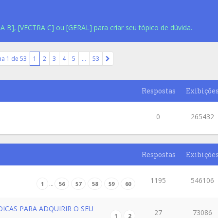
A B], [VECTRA C] ou [GERAL] para criar seu tópico de dúvida.
na
1
de
53
1
2
3
4
5
…
53
Respostas
Exibiçõe
0
265432
Respostas
Exibiçõe
1195
546106
…
1
56
57
58
59
60
DICAS PARA ADQUIRIR O SEU
27
73086
1
2