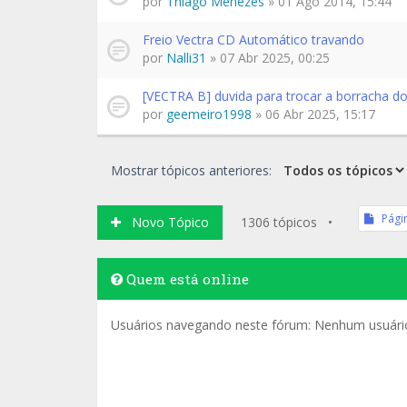
por
Thiago Menezes
» 01 Ago 2014, 15:44
Freio Vectra CD Automático travando
por
Nalli31
» 07 Abr 2025, 00:25
[VECTRA B] duvida para trocar a borracha do
por
geemeiro1998
» 06 Abr 2025, 15:17
Mostrar tópicos anteriores:
Pági
Novo Tópico
1306 tópicos •
Quem está online
Usuários navegando neste fórum: Nenhum usuário 