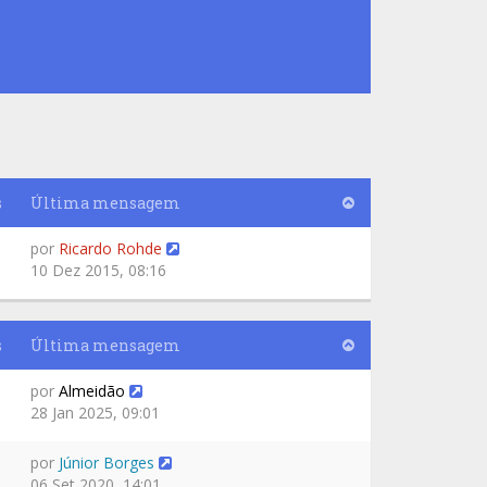
s
Última mensagem
por
Ricardo Rohde
10 Dez 2015, 08:16
s
Última mensagem
por
Almeidão
28 Jan 2025, 09:01
por
Júnior Borges
06 Set 2020, 14:01