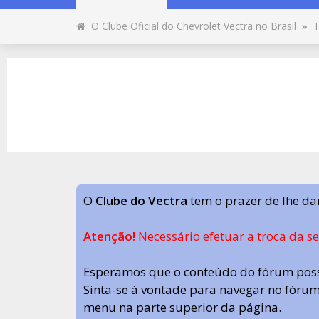
O Clube Oficial do Chevrolet Vectra no Brasil
»
T
O
Clube do Vectra
tem o prazer de lhe da
Atenção!
Necessário efetuar a troca da s
Esperamos que o conteúdo do fórum poss
Sinta-se à vontade para navegar no fórum.
menu na parte superior da página.