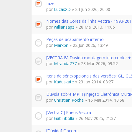
fazer
por
LucasXD
» 24 Jun 2026, 20:00
Nomes das Cores da linha Vectra - 1993-20
por
williansapz
» 28 Mai 2013, 11:05
Peças de acabamento interno
por
Markpn
» 22 Jun 2026, 13:49
[VECTRA B] Dúvida montagem intercooler + 
por
Miranda777
» 23 Mar 2026, 09:52
Itens de série/opcionais das versões: GL, GLS
por
Kaduskate
» 23 Jan 2014, 08:27
Dúvida sobre MPFI (Injeção Eletrônica Multi
por
Christian Rocha
» 16 Mai 2014, 10:58
[Vectra C] Pneus Vectra
por
GabTibolla
» 26 Nov 2025, 21:37
[Dúvida] Opcom