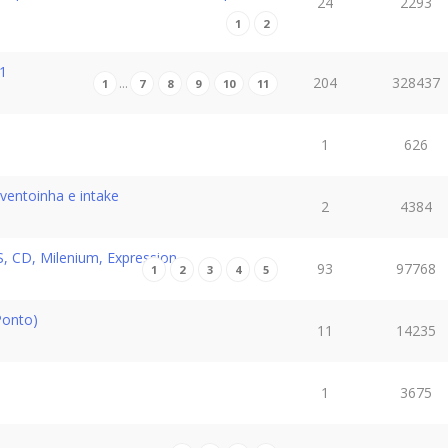
24
2293
1
2
11
204
328437
…
1
7
8
9
10
11
1
626
ventoinha e intake
2
4384
, CD, Milenium, Expression...
93
97768
1
2
3
4
5
Ponto)
11
14235
1
3675