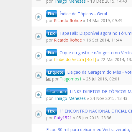
por
Thiago Menezes
» 18 Dez 2015, 14:40
Fixo
Índice de Tópicos - Geral
por
Ricardo Rohde
» 14 Mai 2019, 09:49
Fixo
TapaTalk: Disponível agora no Fórum
por
Ricardo Rohde
» 16 Set 2014, 11:44
Fixo
O que eu gosto e não gosto no Vectr
por
Clube do Vectra [BoT]
» 22 Mai 2014, 13
Enquete
Eleição da Garagem do Mês - Vote 
por
Tiagomos1
» 25 Jul 2016, 02:01
Trancado
LINKS DIRETOS DE TÓPICOS M
por
Thiago Menezes
» 24 Nov 2015, 13:43
Fixo
1º ENCONTRO NACIONAL OFICIAL C
por
Paty1521
» 05 Jun 2013, 23:36
Ficou 30 mil para deixar meu Vectra zerado,