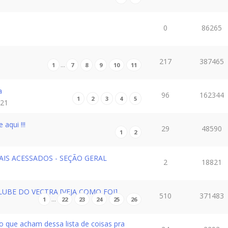
0
86265
!
217
387465
…
1
7
8
9
10
11
a
96
162344
1
2
3
4
5
:21
aqui !!!
29
48590
1
2
AIS ACESSADOS - SEÇÃO GERAL
2
18821
LUBE DO VECTRA [VEJA COMO FOI]
510
371483
…
1
22
23
24
25
26
 o que acham dessa lista de coisas pra