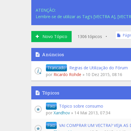
ATENÇÃO:
Lembre-se de utilizar as Tag's [VECTRA A], [VECTR
Pági
Novo Tópico
1306 tópicos •
Anúncios
Trancado
Regras de Utilização do Fórum
por
Ricardo Rohde
» 10 Dez 2015, 08:16
Tópicos
Fixo
Tópico sobre consumo
por
Xandhov
» 14 Mai 2013, 07:34
Fixo
VAI COMPRAR UM VECTRA? VEJA AS 