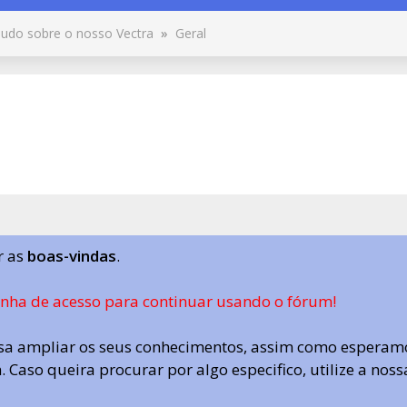
udo sobre o nosso Vectra
»
Geral
r as
boas-vindas
.
enha de acesso para continuar usando o fórum!
a ampliar os seus conhecimentos, assim como esperamo
 Caso queira procurar por algo especifico, utilize a nos