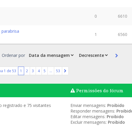
0
6610
 parabrisa
1
6560
Ordenar por
na
1
de
53
1
2
3
4
5
…
53
Permissões do fórum
registrado e 75 visitantes
Enviar mensagens:
Proibido
Responder mensagens:
Proibid
Editar mensagens:
Proibido
Excluir mensagens:
Proibido