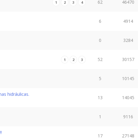
62
46470
1
2
3
4
6
4914
0
3284
52
30157
1
2
3
5
10145
as hidráulicas.
13
14045
1
9116
!
17
27148