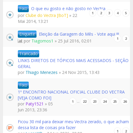
Fixo
O que eu gosto e não gosto no Vectra
1
2
3
4
5
por
Clube do Vectra [BoT]
» 22
Mai 2014, 13:21
Enquete
Eleição da Garagem do Mês - Vote aqui !!!
1
2
por
Tiagomos1
» 25 Jul 2016, 02:01
Trancado
LINKS DIRETOS DE TÓPICOS MAIS ACESSADOS - SEÇÃO
GERAL
por
Thiago Menezes
» 24 Nov 2015, 13:43
Fixo
1º ENCONTRO NACIONAL OFICIAL CLUBE DO VECTRA
[VEJA COMO FOI]
…
1
22
23
24
25
26
por
Paty1521
» 05
Jun 2013, 23:36
Ficou 30 mil para deixar meu Vectra zerado, o que acham
dessa lista de coisas pra fazer
1
2