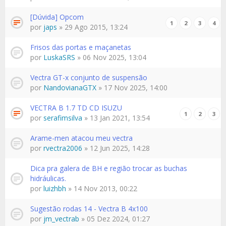
[Dúvida] Opcom
1
2
3
4
por
japs
» 29 Ago 2015, 13:24
Frisos das portas e maçanetas
por
LuskaSRS
» 06 Nov 2025, 13:04
Vectra GT-x conjunto de suspensão
por
NandovianaGTX
» 17 Nov 2025, 14:00
VECTRA B 1.7 TD CD ISUZU
1
2
3
por
serafimsilva
» 13 Jan 2021, 13:54
Arame-men atacou meu vectra
por
rvectra2006
» 12 Jun 2025, 14:28
Dica pra galera de BH e região trocar as buchas
hidráulicas.
por
luizhbh
» 14 Nov 2013, 00:22
Sugestão rodas 14 - Vectra B 4x100
por
jm_vectrab
» 05 Dez 2024, 01:27