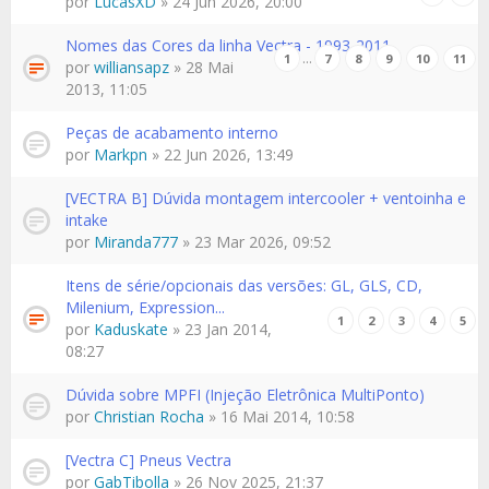
por
LucasXD
» 24 Jun 2026, 20:00
Nomes das Cores da linha Vectra - 1993-2011
…
1
7
8
9
10
11
por
williansapz
» 28 Mai
2013, 11:05
Peças de acabamento interno
por
Markpn
» 22 Jun 2026, 13:49
[VECTRA B] Dúvida montagem intercooler + ventoinha e
intake
por
Miranda777
» 23 Mar 2026, 09:52
Itens de série/opcionais das versões: GL, GLS, CD,
Milenium, Expression...
1
2
3
4
5
por
Kaduskate
» 23 Jan 2014,
08:27
Dúvida sobre MPFI (Injeção Eletrônica MultiPonto)
por
Christian Rocha
» 16 Mai 2014, 10:58
[Vectra C] Pneus Vectra
por
GabTibolla
» 26 Nov 2025, 21:37