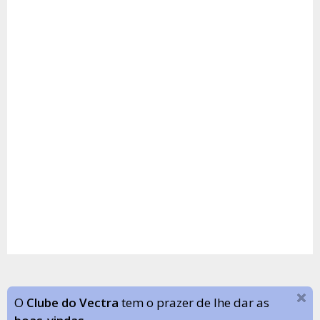
O
Clube do Vectra
tem o prazer de lhe dar as