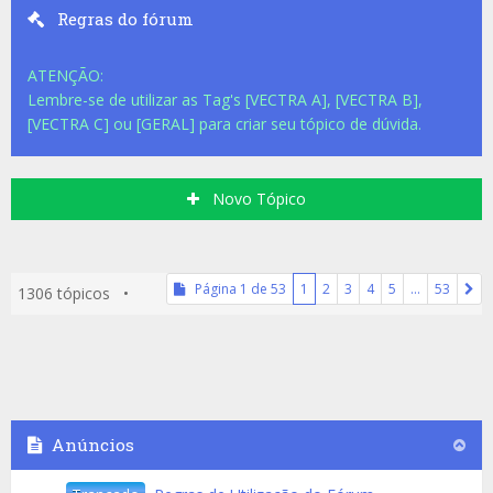
Regras do fórum
ATENÇÃO:
Lembre-se de utilizar as Tag's [VECTRA A], [VECTRA B],
[VECTRA C] ou [GERAL] para criar seu tópico de dúvida.
Novo Tópico
Página
1
de
53
1
2
3
4
5
…
53
1306 tópicos •
Anúncios