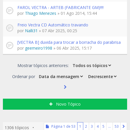
FAROL VECTRA - ARTEB (FABRICANTE GM)!!!!
por
Thiago Menezes
» 01 Ago 2014, 15:44
Freio Vectra CD Automático travando
por
Nalli31
» 07 Abr 2025, 00:25
[VECTRA B] duvida para trocar a borracha do parabrisa
por
geemeiro1998
» 06 Abr 2025, 15:17
Mostrar tópicos anteriores:
Ordenar por
Novo Tópico
Página
1
de
53
1
2
3
4
5
…
53
1306 tópicos •