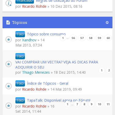
Trancado
Regras de Utilização do Fórum
por
Ricardo Rohde
» 10 Dez 2015, 08:16
Tópicos
Fixo
Tópico sobre consumo
…
1
56
57
58
59
60
por
Xandhov
» 14
Mai 2013, 07:34
Fixo
VAI COMPRAR UM VECTRA? VEJA AS DICAS PARA
ADQUIRIR O SEU
1
2
por
Thiago Menezes
» 18 Dez 2015, 14:40
Fixo
Índice de Tópicos - Geral
por
Ricardo Rohde
» 14 Mai 2019, 09:49
Fixo
TapaTalk: Disponível agora no Fórum!
…
1
7
8
9
10
11
por
Ricardo Rohde
» 16
Set 2014, 11:44