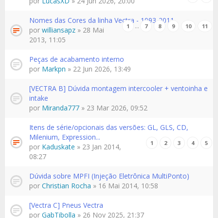
por
LucasXD
» 24 Jun 2026, 20:00
Nomes das Cores da linha Vectra - 1993-2011
…
1
7
8
9
10
11
por
williansapz
» 28 Mai
2013, 11:05
Peças de acabamento interno
por
Markpn
» 22 Jun 2026, 13:49
[VECTRA B] Dúvida montagem intercooler + ventoinha e
intake
por
Miranda777
» 23 Mar 2026, 09:52
Itens de série/opcionais das versões: GL, GLS, CD,
Milenium, Expression...
1
2
3
4
5
por
Kaduskate
» 23 Jan 2014,
08:27
Dúvida sobre MPFI (Injeção Eletrônica MultiPonto)
por
Christian Rocha
» 16 Mai 2014, 10:58
[Vectra C] Pneus Vectra
por
GabTibolla
» 26 Nov 2025, 21:37