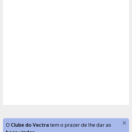
O
Clube do Vectra
tem o prazer de lhe dar as