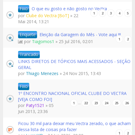
Fixo
O que eu gosto e não gosto no Vectra
1
2
3
4
5
por
Clube do Vectra [BoT]
» 22
Mai 2014, 13:21
Enquete
Eleição da Garagem do Mês - Vote aqui !!!
1
2
por
Tiagomos1
» 25 Jul 2016, 02:01
Trancado
LINKS DIRETOS DE TÓPICOS MAIS ACESSADOS - SEÇÃO
GERAL
por
Thiago Menezes
» 24 Nov 2015, 13:43
Fixo
1º ENCONTRO NACIONAL OFICIAL CLUBE DO VECTRA
[VEJA COMO FOI]
…
1
22
23
24
25
26
por
Paty1521
» 05
Jun 2013, 23:36
Ficou 30 mil para deixar meu Vectra zerado, o que acham
dessa lista de coisas pra fazer
1
2