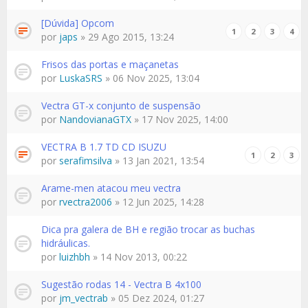
[Dúvida] Opcom
1
2
3
4
por
japs
» 29 Ago 2015, 13:24
Frisos das portas e maçanetas
por
LuskaSRS
» 06 Nov 2025, 13:04
Vectra GT-x conjunto de suspensão
por
NandovianaGTX
» 17 Nov 2025, 14:00
VECTRA B 1.7 TD CD ISUZU
1
2
3
por
serafimsilva
» 13 Jan 2021, 13:54
Arame-men atacou meu vectra
por
rvectra2006
» 12 Jun 2025, 14:28
Dica pra galera de BH e região trocar as buchas
hidráulicas.
por
luizhbh
» 14 Nov 2013, 00:22
Sugestão rodas 14 - Vectra B 4x100
por
jm_vectrab
» 05 Dez 2024, 01:27