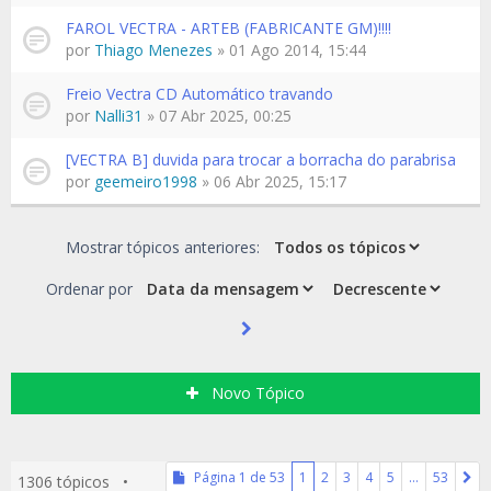
FAROL VECTRA - ARTEB (FABRICANTE GM)!!!!
por
Thiago Menezes
» 01 Ago 2014, 15:44
Freio Vectra CD Automático travando
por
Nalli31
» 07 Abr 2025, 00:25
[VECTRA B] duvida para trocar a borracha do parabrisa
por
geemeiro1998
» 06 Abr 2025, 15:17
Mostrar tópicos anteriores:
Ordenar por
Novo Tópico
Página
1
de
53
1
2
3
4
5
…
53
1306 tópicos •