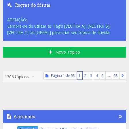
Regras do fórum
ATENÇÃO:
Lembre-se de utilizar as Tag's [VECTRA A], [VECTRA B],
[VECTRA C] ou [GERAL] para criar seu tópico de dúvida.
Novo Tópico
Página
1
de
53
1
2
3
4
5
…
53
1306 tópicos •
Anúncios