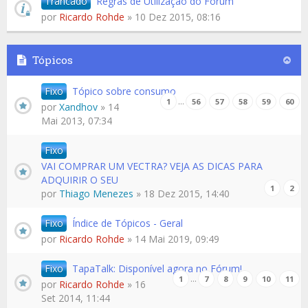
Trancado
Regras de Utilização do Fórum
por
Ricardo Rohde
» 10 Dez 2015, 08:16
Tópicos
Fixo
Tópico sobre consumo
…
1
56
57
58
59
60
por
Xandhov
» 14
Mai 2013, 07:34
Fixo
VAI COMPRAR UM VECTRA? VEJA AS DICAS PARA
ADQUIRIR O SEU
1
2
por
Thiago Menezes
» 18 Dez 2015, 14:40
Fixo
Índice de Tópicos - Geral
por
Ricardo Rohde
» 14 Mai 2019, 09:49
Fixo
TapaTalk: Disponível agora no Fórum!
…
1
7
8
9
10
11
por
Ricardo Rohde
» 16
Set 2014, 11:44