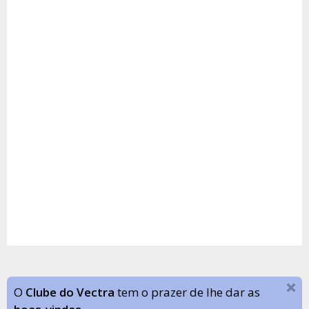
O
Clube do Vectra
tem o prazer de lhe dar as