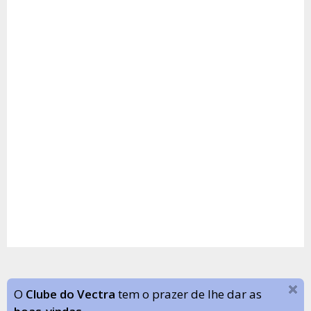
O
Clube do Vectra
tem o prazer de lhe dar as