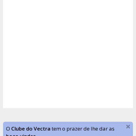
O
Clube do Vectra
tem o prazer de lhe dar as