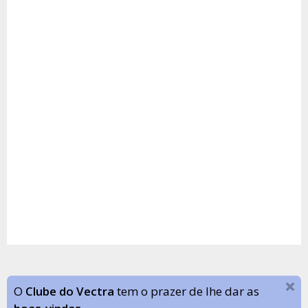
O
Clube do Vectra
tem o prazer de lhe dar as