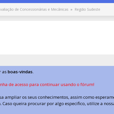
valiação de Concessionárias e Mecânicas
»
Região Sudeste
r as
boas-vindas
.
enha de acesso para continuar usando o fórum!
a ampliar os seus conhecimentos, assim como esperamo
 Caso queira procurar por algo especifico, utilize a nos