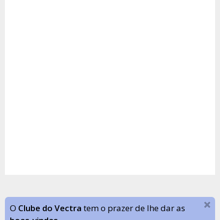
O
Clube do Vectra
tem o prazer de lhe dar as