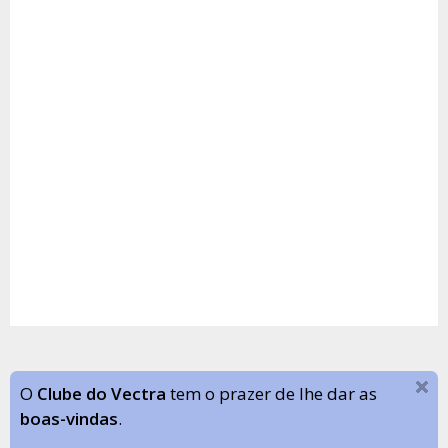
O
Clube do Vectra
tem o prazer de lhe dar as
boas-vindas
.