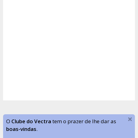
O
Clube do Vectra
tem o prazer de lhe dar as
boas-vindas
.