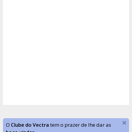
O
Clube do Vectra
tem o prazer de lhe dar as