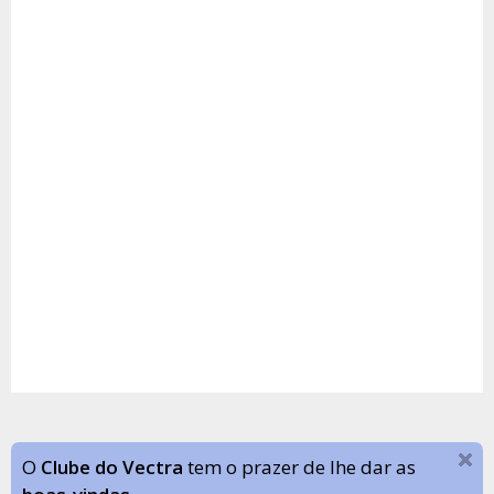
O
Clube do Vectra
tem o prazer de lhe dar as