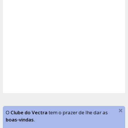
O
Clube do Vectra
tem o prazer de lhe dar as
boas-vindas
.