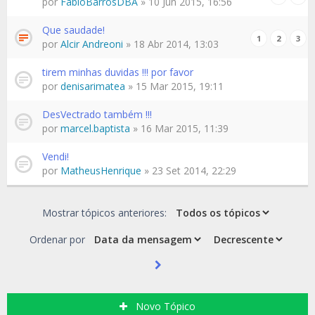
por
FabioBarrosDBA
» 10 Jun 2015, 16:56
Que saudade!
1
2
3
por
Alcir Andreoni
» 18 Abr 2014, 13:03
tirem minhas duvidas !!! por favor
por
denisarimatea
» 15 Mar 2015, 19:11
DesVectrado também !!!
por
marcel.baptista
» 16 Mar 2015, 11:39
Vendi!
por
MatheusHenrique
» 23 Set 2014, 22:29
Mostrar tópicos anteriores:
Ordenar por
Novo Tópico