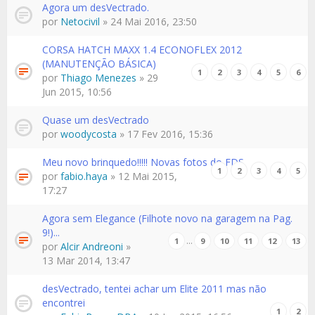
Agora um desVectrado.
por
Netocivil
» 24 Mai 2016, 23:50
CORSA HATCH MAXX 1.4 ECONOFLEX 2012
(MANUTENÇÃO BÁSICA)
1
2
3
4
5
6
por
Thiago Menezes
» 29
Jun 2015, 10:56
Quase um desVectrado
por
woodycosta
» 17 Fev 2016, 15:36
Meu novo brinquedo!!!!! Novas fotos do FDS
1
2
3
4
5
por
fabio.haya
» 12 Mai 2015,
17:27
Agora sem Elegance (Filhote novo na garagem na Pag.
9!)...
…
1
9
10
11
12
13
por
Alcir Andreoni
»
13 Mar 2014, 13:47
desVectrado, tentei achar um Elite 2011 mas não
encontrei
1
2