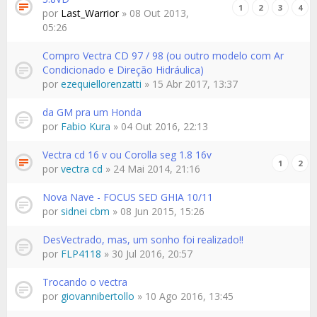
1
2
3
4
por
Last_Warrior
» 08 Out 2013,
05:26
Compro Vectra CD 97 / 98 (ou outro modelo com Ar
Condicionado e Direção Hidráulica)
por
ezequiellorenzatti
» 15 Abr 2017, 13:37
da GM pra um Honda
por
Fabio Kura
» 04 Out 2016, 22:13
Vectra cd 16 v ou Corolla seg 1.8 16v
1
2
por
vectra cd
» 24 Mai 2014, 21:16
Nova Nave - FOCUS SED GHIA 10/11
por
sidnei cbm
» 08 Jun 2015, 15:26
DesVectrado, mas, um sonho foi realizado!!
por
FLP4118
» 30 Jul 2016, 20:57
Trocando o vectra
por
giovannibertollo
» 10 Ago 2016, 13:45