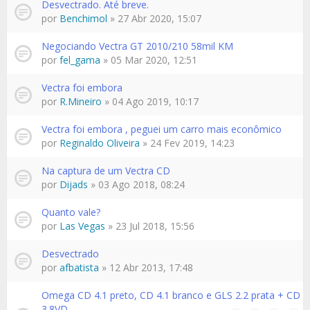
Desvectrado. Até breve.
por
Benchimol
» 27 Abr 2020, 15:07
Negociando Vectra GT 2010/210 58mil KM
por
fel_gama
» 05 Mar 2020, 12:51
Vectra foi embora
por
R.Mineiro
» 04 Ago 2019, 10:17
Vectra foi embora , peguei um carro mais econômico
por
Reginaldo Oliveira
» 24 Fev 2019, 14:23
Na captura de um Vectra CD
por
Dijads
» 03 Ago 2018, 08:24
Quanto vale?
por
Las Vegas
» 23 Jul 2018, 15:56
Desvectrado
por
afbatista
» 12 Abr 2013, 17:48
Omega CD 4.1 preto, CD 4.1 branco e GLS 2.2 prata + CD
3.8VD