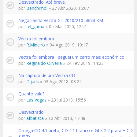
Desvectrado. Até breve.
por
Benchimol
» 27 Abr 2020, 15:07
Negociando Vectra GT 2010/210 58mil KM
por
fel_gama
» 05 Mar 2020, 12:51
Vectra foi embora
por
R.Mineiro
» 04 Ago 2019, 10:17
Vectra foi embora , peguei um carro mais econômico
por
Reginaldo Oliveira
» 24 Fev 2019, 14:23
Na captura de um Vectra CD
por
Dijads
» 03 Ago 2018, 08:24
Quanto vale?
por
Las Vegas
» 23 Jul 2018, 15:56
Desvectrado
por
afbatista
» 12 Abr 2013, 17:48
Omega CD 4.1 preto, CD 4.1 branco e GLS 2.2 prata + CD
3.8VD