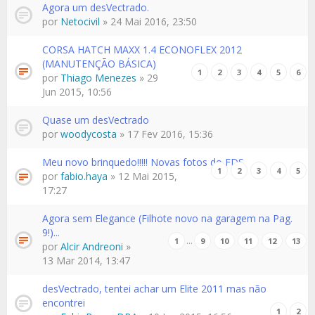
Agora um desVectrado.
por
Netocivil
» 24 Mai 2016, 23:50
CORSA HATCH MAXX 1.4 ECONOFLEX 2012
(MANUTENÇÃO BÁSICA)
1
2
3
4
5
6
por
Thiago Menezes
» 29
Jun 2015, 10:56
Quase um desVectrado
por
woodycosta
» 17 Fev 2016, 15:36
Meu novo brinquedo!!!!! Novas fotos do FDS
1
2
3
4
5
por
fabio.haya
» 12 Mai 2015,
17:27
Agora sem Elegance (Filhote novo na garagem na Pag.
9!)...
…
1
9
10
11
12
13
por
Alcir Andreoni
»
13 Mar 2014, 13:47
desVectrado, tentei achar um Elite 2011 mas não
encontrei
1
2