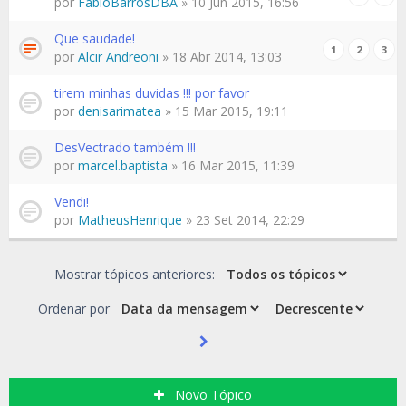
por
FabioBarrosDBA
» 10 Jun 2015, 16:56
Que saudade!
1
2
3
por
Alcir Andreoni
» 18 Abr 2014, 13:03
tirem minhas duvidas !!! por favor
por
denisarimatea
» 15 Mar 2015, 19:11
DesVectrado também !!!
por
marcel.baptista
» 16 Mar 2015, 11:39
Vendi!
por
MatheusHenrique
» 23 Set 2014, 22:29
Mostrar tópicos anteriores:
Ordenar por
Novo Tópico