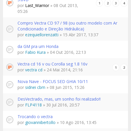
1
2
3
4
por
Last_Warrior
» 08 Out 2013,
05:26
Compro Vectra CD 97 / 98 (ou outro modelo com Ar
Condicionado e Direção Hidráulica)
por
ezequiellorenzatti
» 15 Abr 2017, 13:37
da GM pra um Honda
por
Fabio Kura
» 04 Out 2016, 22:13
Vectra cd 16 v ou Corolla seg 1.8 16v
1
2
por
vectra cd
» 24 Mai 2014, 21:16
Nova Nave - FOCUS SED GHIA 10/11
por
sidnei cbm
» 08 Jun 2015, 15:26
DesVectrado, mas, um sonho foi realizado!!
por
FLP4118
» 30 Jul 2016, 20:57
Trocando o vectra
por
giovannibertollo
» 10 Ago 2016, 13:45