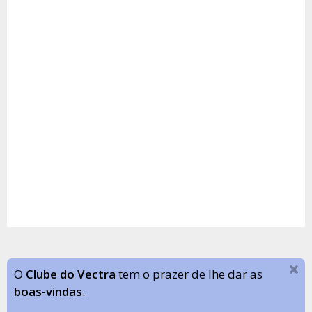
O
Clube do Vectra
tem o prazer de lhe dar as
boas-vindas
.