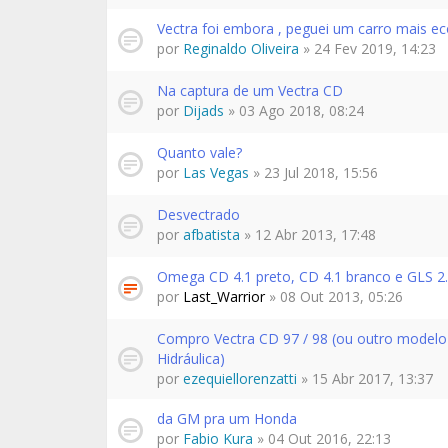
Vectra foi embora , peguei um carro mais 
por
Reginaldo Oliveira
» 24 Fev 2019, 14:23
Na captura de um Vectra CD
por
Dijads
» 03 Ago 2018, 08:24
Quanto vale?
por
Las Vegas
» 23 Jul 2018, 15:56
Desvectrado
por
afbatista
» 12 Abr 2013, 17:48
Omega CD 4.1 preto, CD 4.1 branco e GLS 2
por
Last_Warrior
» 08 Out 2013, 05:26
Compro Vectra CD 97 / 98 (ou outro modelo
Hidráulica)
por
ezequiellorenzatti
» 15 Abr 2017, 13:37
da GM pra um Honda
por
Fabio Kura
» 04 Out 2016, 22:13