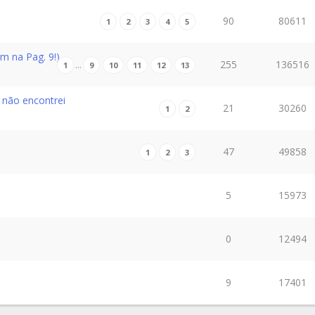
90
80611
1
2
3
4
5
 na Pag. 9!)...
255
136516
…
1
9
10
11
12
13
 não encontrei
21
30260
1
2
47
49858
1
2
3
5
15973
0
12494
9
17401