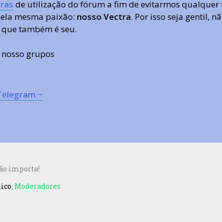
ras
de utilização do fórum a fim de evitarmos qualquer 
 pela mesma paixão:
nosso Vectra
. Por isso seja gentil,
 que também é seu.
s nosso grupos
Telegram ~
Não importa!
nico
,
Moderadores