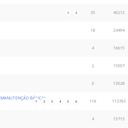
35
40212
1
2
18
24494
4
16615
2
15007
0
13528
 (MANUTENÇÃO BÁSICA)
116
113763
1
2
3
4
5
6
4
15715