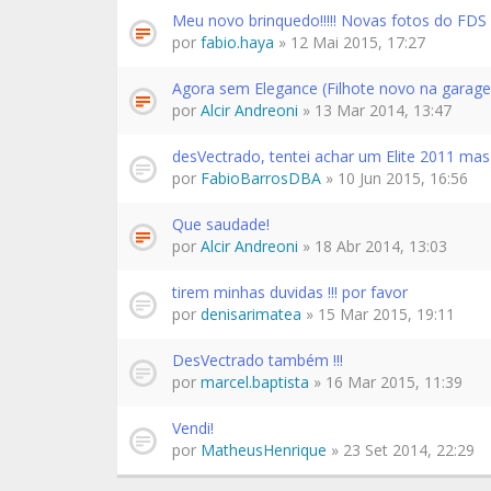
Meu novo brinquedo!!!!! Novas fotos do FDS
por
fabio.haya
» 12 Mai 2015, 17:27
Agora sem Elegance (Filhote novo na garagem
por
Alcir Andreoni
» 13 Mar 2014, 13:47
desVectrado, tentei achar um Elite 2011 mas
por
FabioBarrosDBA
» 10 Jun 2015, 16:56
Que saudade!
por
Alcir Andreoni
» 18 Abr 2014, 13:03
tirem minhas duvidas !!! por favor
por
denisarimatea
» 15 Mar 2015, 19:11
DesVectrado também !!!
por
marcel.baptista
» 16 Mar 2015, 11:39
Vendi!
por
MatheusHenrique
» 23 Set 2014, 22:29