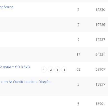
econômico
5
16350
7
17786
6
17287
17
24221
.2 prata + CD 3.8VD
62
68907
1
2
3
4
 com Ar Condicionado e Direção
3
15837
8
18901