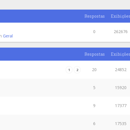
Respostas
Exibiçõe
0
262676
em
Geral
Respostas
Exibiçõe
20
24852
1
2
5
15920
9
17377
6
17535