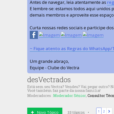
Antes de navegar, leia atentamente as
reg
E lembre-se: estamos todos aqui unidos
demais membros e aproveite esse espaço
Curta nossas redes sociais e participe do
~ Fique atento as Regras do WhatsApp/
Um grande abraço,
Equipe - Clube do Vectra
desVectrados
Está sem seu Vectra? Vendeu? Vai pegar outro? 
Você também faz parte da nossa familia!
Moderadores :
Moderador Sênior
,
Consultor Téc
1
2
Novo Tópico
33 tópicos •