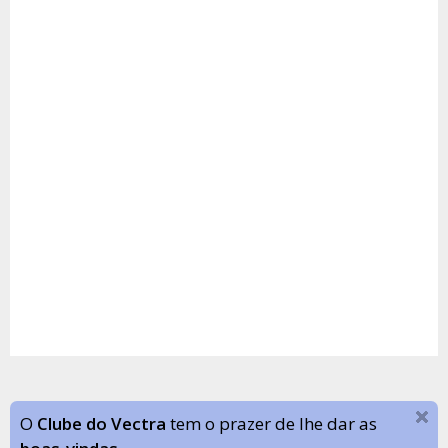
O
Clube do Vectra
tem o prazer de lhe dar as