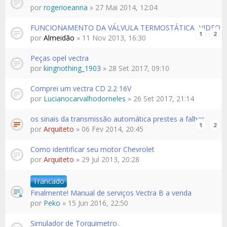
por
rogerioeanna
» 27 Mai 2014, 12:04
FUNCIONAMENTO DA VÁLVULA TERMOSTÁTICA -VIDEO
1
2
por
Almeidão
» 11 Nov 2013, 16:30
Peças opel vectra
por
kingnothing_1903
» 28 Set 2017, 09:10
Comprei um vectra CD 2.2 16V
por
Lucianocarvalhodorneles
» 26 Set 2017, 21:14
os sinais da transmissão automática prestes a falhar
1
2
por
Arquiteto
» 06 Fev 2014, 20:45
Como identificar seu motor Chevrolet
por
Arquiteto
» 29 Jul 2013, 20:28
Trancado
Finalmente! Manual de serviços Vectra B a venda
por
Peko
» 15 Jun 2016, 22:50
Simulador de Torquimetro.