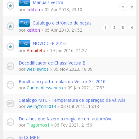
Fixo
Manuais vectra
1
2
por
keliton
» 05 Abr 2013, 23:10
Fixo
Catalogo eletrônico de peças
1
2
3
4
por
keliton
» 05 Abr 2013, 21:52
Fixo
NOVO CEP 2016
por
Arquiteto
» 19 Jan 2016, 21:27
Decodificador de Chassi Vectra B
por
weslleyrios
» 05 Nov 2023, 18:09
Barulho no porta-malas do Vectra GT 2010
por
Carlos Alessandro
» 09 Jan 2021, 17:53
Catalogo MTE - Temperatura de operação da válvula
por
welington2014
» 03 Out 2015, 15:18
Detalhes que fazem a magia de um automóvel
por
Tiagomos1
» 06 Fev 2021, 21:56
SFI X MPFI