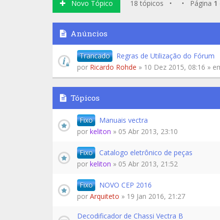
Novo Tópico
18 tópicos • • Página
1
Anúncios
Trancado
Regras de Utilização do Fórum
por
Ricardo Rohde
» 10 Dez 2015, 08:16 » 
Tópicos
Fixo
Manuais vectra
por
keliton
» 05 Abr 2013, 23:10
Fixo
Catalogo eletrônico de peças
por
keliton
» 05 Abr 2013, 21:52
Fixo
NOVO CEP 2016
por
Arquiteto
» 19 Jan 2016, 21:27
Decodificador de Chassi Vectra B