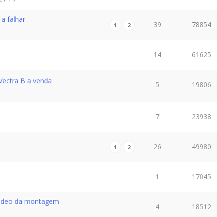
a falhar
39
78854
1
2
14
61625
Vectra B a venda
5
19806
7
23938
26
49980
1
2
1
17045
ideo da montagem
4
18512