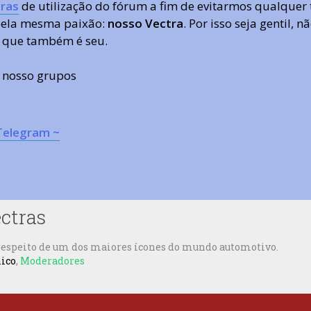
ras
de utilização do fórum a fim de evitarmos qualquer 
 pela mesma paixão:
nosso Vectra
. Por isso seja gentil,
 que também é seu.
s nosso grupos
Telegram ~
ectras
 respeito de um dos maiores ícones do mundo automotivo.
nico
,
Moderadores