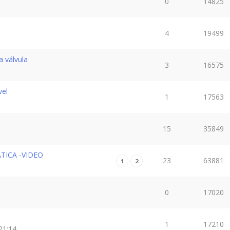
0
14825
4
19499
 válvula
3
16575
vel
1
17563
15
35849
ICA -VIDEO
23
63881
1
2
0
17020
1
17210
21:14