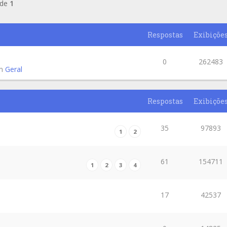
de
1
Respostas
Exibiçõe
0
262483
em
Geral
Respostas
Exibiçõe
35
97893
1
2
61
154711
1
2
3
4
17
42537