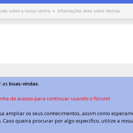
udo sobre o nosso Vectra
»
Informações úteis sobre Vectras
r as
boas-vindas
.
enha de acesso para continuar usando o fórum!
a ampliar os seus conhecimentos, assim como esperamo
 Caso queira procurar por algo especifico, utilize a nos