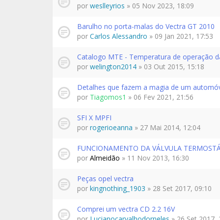
por
weslleyrios
» 05 Nov 2023, 18:09
Barulho no porta-malas do Vectra GT 2010
por
Carlos Alessandro
» 09 Jan 2021, 17:53
Catalogo MTE - Temperatura de operação da
por
welington2014
» 03 Out 2015, 15:18
Detalhes que fazem a magia de um automó
por
Tiagomos1
» 06 Fev 2021, 21:56
SFI X MPFI
por
rogerioeanna
» 27 Mai 2014, 12:04
FUNCIONAMENTO DA VÁLVULA TERMOSTÁT
por
Almeidão
» 11 Nov 2013, 16:30
Peças opel vectra
por
kingnothing_1903
» 28 Set 2017, 09:10
Comprei um vectra CD 2.2 16V
por
Lucianocarvalhodorneles
» 26 Set 2017, 