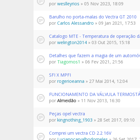
por
weslleyrios
» 05 Nov 2023, 18:09
Barulho no porta-malas do Vectra GT 2010
por
Carlos Alessandro
» 09 Jan 2021, 17:53
Catalogo MTE - Temperatura de operação da
por
welington2014
» 03 Out 2015, 15:18
Detalhes que fazem a magia de um automó
por
Tiagomos1
» 06 Fev 2021, 21:56
SFI X MPFI
por
rogerioeanna
» 27 Mai 2014, 12:04
FUNCIONAMENTO DA VÁLVULA TERMOSTÁT
por
Almeidão
» 11 Nov 2013, 16:30
Peças opel vectra
por
kingnothing_1903
» 28 Set 2017, 09:10
Comprei um vectra CD 2.2 16V
por
Lucianocarvalhodorneles
» 26 Set 2017, 