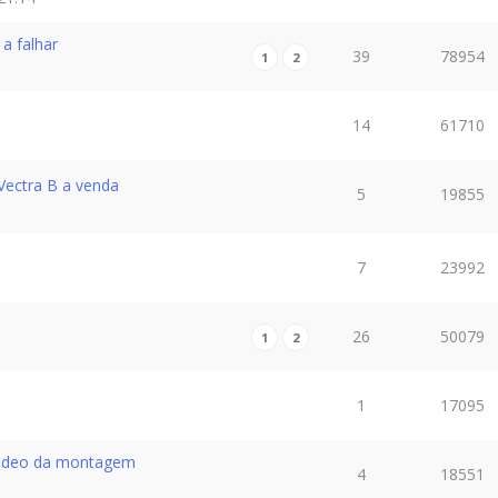
a falhar
39
78954
1
2
14
61710
Vectra B a venda
5
19855
7
23992
26
50079
1
2
1
17095
ideo da montagem
4
18551