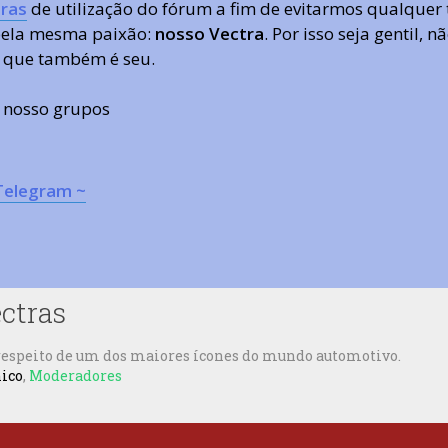
ras
de utilização do fórum a fim de evitarmos qualquer 
 pela mesma paixão:
nosso Vectra
. Por isso seja gentil,
 que também é seu.
s nosso grupos
Telegram ~
ectras
 respeito de um dos maiores ícones do mundo automotivo.
nico
,
Moderadores