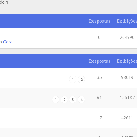
de
1
Respostas
Exibiçõe
0
264990
em
Geral
Respostas
Exibiçõe
35
98019
1
2
61
155137
1
2
3
4
17
42611