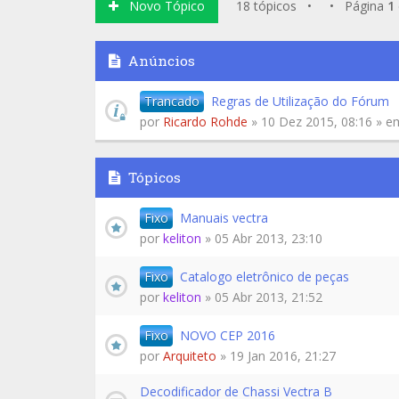
Novo Tópico
18 tópicos • • Página
1
Anúncios
Trancado
Regras de Utilização do Fórum
por
Ricardo Rohde
» 10 Dez 2015, 08:16 » 
Tópicos
Fixo
Manuais vectra
por
keliton
» 05 Abr 2013, 23:10
Fixo
Catalogo eletrônico de peças
por
keliton
» 05 Abr 2013, 21:52
Fixo
NOVO CEP 2016
por
Arquiteto
» 19 Jan 2016, 21:27
Decodificador de Chassi Vectra B