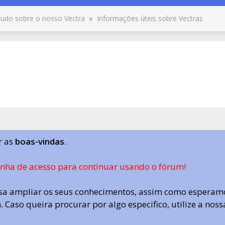
udo sobre o nosso Vectra
»
Informações úteis sobre Vectras
r as
boas-vindas
.
enha de acesso para continuar usando o fórum!
a ampliar os seus conhecimentos, assim como esperamo
 Caso queira procurar por algo especifico, utilize a nos