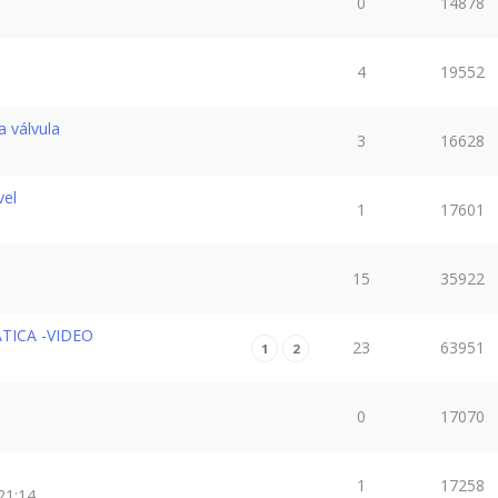
0
14878
4
19552
 válvula
3
16628
vel
1
17601
15
35922
ICA -VIDEO
23
63951
1
2
0
17070
1
17258
21:14