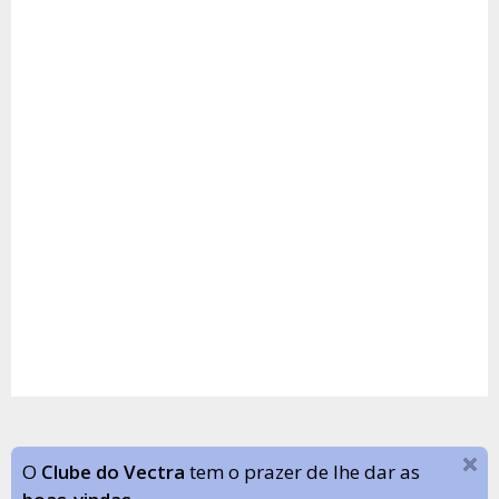
O
Clube do Vectra
tem o prazer de lhe dar as