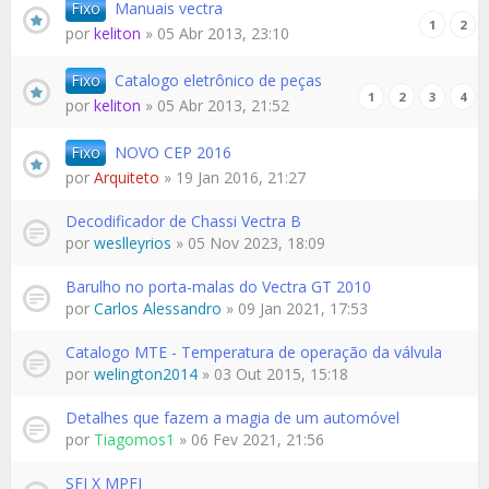
Fixo
Manuais vectra
1
2
por
keliton
» 05 Abr 2013, 23:10
Fixo
Catalogo eletrônico de peças
1
2
3
4
por
keliton
» 05 Abr 2013, 21:52
Fixo
NOVO CEP 2016
por
Arquiteto
» 19 Jan 2016, 21:27
Decodificador de Chassi Vectra B
por
weslleyrios
» 05 Nov 2023, 18:09
Barulho no porta-malas do Vectra GT 2010
por
Carlos Alessandro
» 09 Jan 2021, 17:53
Catalogo MTE - Temperatura de operação da válvula
por
welington2014
» 03 Out 2015, 15:18
Detalhes que fazem a magia de um automóvel
por
Tiagomos1
» 06 Fev 2021, 21:56
SFI X MPFI