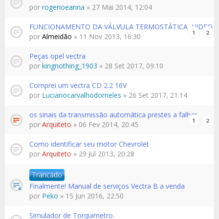
por
rogerioeanna
» 27 Mai 2014, 12:04
FUNCIONAMENTO DA VÁLVULA TERMOSTÁTICA -VIDEO
1
2
por
Almeidão
» 11 Nov 2013, 16:30
Peças opel vectra
por
kingnothing_1903
» 28 Set 2017, 09:10
Comprei um vectra CD 2.2 16V
por
Lucianocarvalhodorneles
» 26 Set 2017, 21:14
os sinais da transmissão automática prestes a falhar
1
2
por
Arquiteto
» 06 Fev 2014, 20:45
Como identificar seu motor Chevrolet
por
Arquiteto
» 29 Jul 2013, 20:28
Trancado
Finalmente! Manual de serviços Vectra B a venda
por
Peko
» 15 Jun 2016, 22:50
Simulador de Torquimetro.