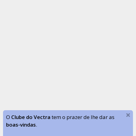
O
Clube do Vectra
tem o prazer de lhe dar as
boas-vindas
.