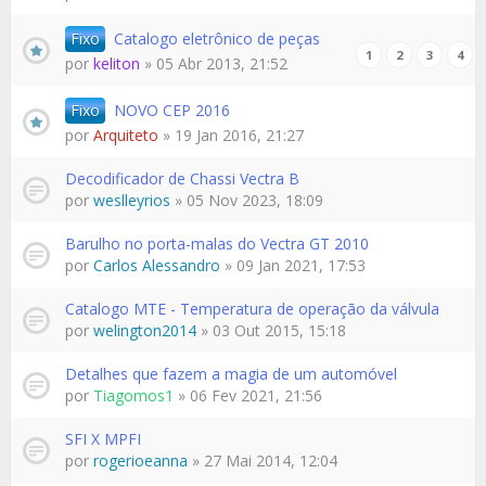
Fixo
Catalogo eletrônico de peças
1
2
3
4
por
keliton
» 05 Abr 2013, 21:52
Fixo
NOVO CEP 2016
por
Arquiteto
» 19 Jan 2016, 21:27
Decodificador de Chassi Vectra B
por
weslleyrios
» 05 Nov 2023, 18:09
Barulho no porta-malas do Vectra GT 2010
por
Carlos Alessandro
» 09 Jan 2021, 17:53
Catalogo MTE - Temperatura de operação da válvula
por
welington2014
» 03 Out 2015, 15:18
Detalhes que fazem a magia de um automóvel
por
Tiagomos1
» 06 Fev 2021, 21:56
SFI X MPFI
por
rogerioeanna
» 27 Mai 2014, 12:04