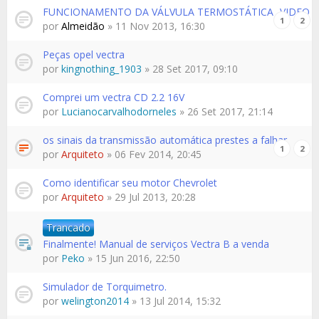
FUNCIONAMENTO DA VÁLVULA TERMOSTÁTICA -VIDEO
1
2
por
Almeidão
» 11 Nov 2013, 16:30
Peças opel vectra
por
kingnothing_1903
» 28 Set 2017, 09:10
Comprei um vectra CD 2.2 16V
por
Lucianocarvalhodorneles
» 26 Set 2017, 21:14
os sinais da transmissão automática prestes a falhar
1
2
por
Arquiteto
» 06 Fev 2014, 20:45
Como identificar seu motor Chevrolet
por
Arquiteto
» 29 Jul 2013, 20:28
Trancado
Finalmente! Manual de serviços Vectra B a venda
por
Peko
» 15 Jun 2016, 22:50
Simulador de Torquimetro.
por
welington2014
» 13 Jul 2014, 15:32