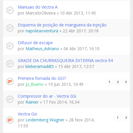
Manuais do Vectra A
por
MarceloOliveira
» 10 Abr 2013, 11:45
Esquema de posição de mangueira da injeção
por
napoleaoventura
» 22 Abr 2017, 20:18
Difusor de escape
por
Matheus_Adriano
» 06 Abr 2017, 16:10
GRADE DA CHURRASQUEIRA EXTERNA vectra 94
por
kleberamadi85
» 15 Abr 2017, 12:57
Primeira fornada do GSI?
1
2
3
por
Ju_Bueno
» 19 Jun 2013, 10:49
Compressor do ar - Vectra GSi
por
Rainier
» 17 Fev 2014, 16:34
Vectra Gsi
1
2
por
Lindemberg Wagner
» 28 Nov 2014,
11:50