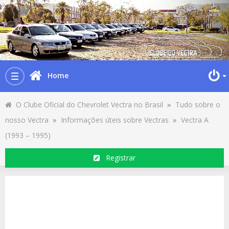
Home
Toggle
navigation
O Clube Oficial do Chevrolet Vectra no Brasil
»
Tudo sobre o
nosso Vectra
»
Informações úteis sobre Vectras
»
Vectra A
(1993 – 1995)
Registrar