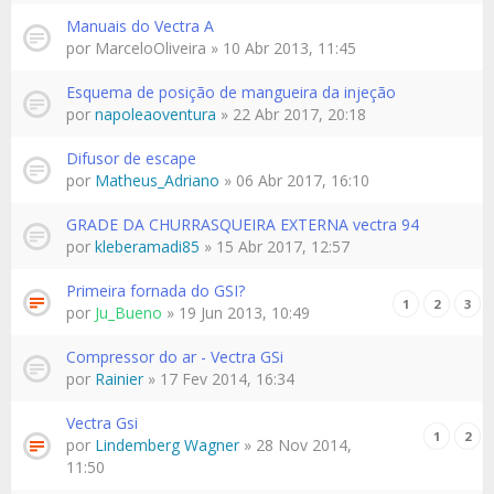
Manuais do Vectra A
por
MarceloOliveira
» 10 Abr 2013, 11:45
Esquema de posição de mangueira da injeção
por
napoleaoventura
» 22 Abr 2017, 20:18
Difusor de escape
por
Matheus_Adriano
» 06 Abr 2017, 16:10
GRADE DA CHURRASQUEIRA EXTERNA vectra 94
por
kleberamadi85
» 15 Abr 2017, 12:57
Primeira fornada do GSI?
1
2
3
por
Ju_Bueno
» 19 Jun 2013, 10:49
Compressor do ar - Vectra GSi
por
Rainier
» 17 Fev 2014, 16:34
Vectra Gsi
1
2
por
Lindemberg Wagner
» 28 Nov 2014,
11:50