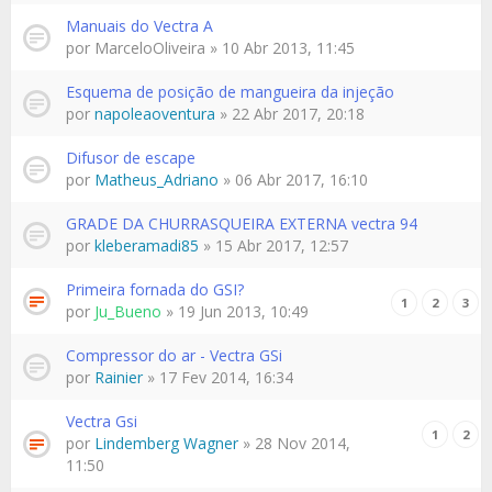
Manuais do Vectra A
por
MarceloOliveira
» 10 Abr 2013, 11:45
Esquema de posição de mangueira da injeção
por
napoleaoventura
» 22 Abr 2017, 20:18
Difusor de escape
por
Matheus_Adriano
» 06 Abr 2017, 16:10
GRADE DA CHURRASQUEIRA EXTERNA vectra 94
por
kleberamadi85
» 15 Abr 2017, 12:57
Primeira fornada do GSI?
1
2
3
por
Ju_Bueno
» 19 Jun 2013, 10:49
Compressor do ar - Vectra GSi
por
Rainier
» 17 Fev 2014, 16:34
Vectra Gsi
1
2
por
Lindemberg Wagner
» 28 Nov 2014,
11:50