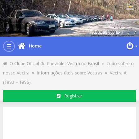
Home
Toggle
navigation
O Clube Oficial do Chevrolet Vectra no Brasil
»
Tudo sobre o
nosso Vectra
»
Informações úteis sobre Vectras
»
Vectra A
(1993 – 1995)
Registrar