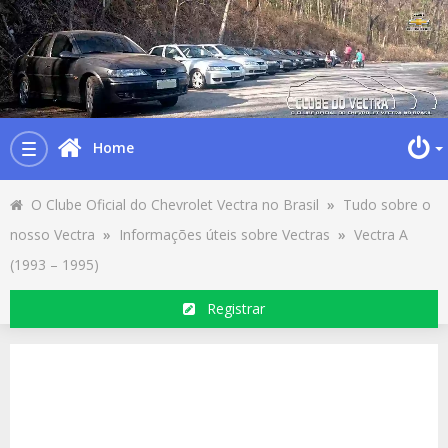
Home
Toggle
navigation
O Clube Oficial do Chevrolet Vectra no Brasil
»
Tudo sobre o
nosso Vectra
»
Informações úteis sobre Vectras
»
Vectra A
(1993 – 1995)
Registrar