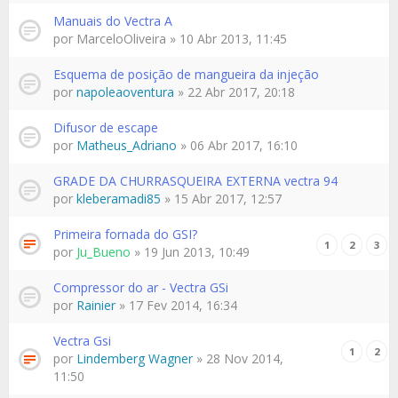
Manuais do Vectra A
por
MarceloOliveira
» 10 Abr 2013, 11:45
Esquema de posição de mangueira da injeção
por
napoleaoventura
» 22 Abr 2017, 20:18
Difusor de escape
por
Matheus_Adriano
» 06 Abr 2017, 16:10
GRADE DA CHURRASQUEIRA EXTERNA vectra 94
por
kleberamadi85
» 15 Abr 2017, 12:57
Primeira fornada do GSI?
1
2
3
por
Ju_Bueno
» 19 Jun 2013, 10:49
Compressor do ar - Vectra GSi
por
Rainier
» 17 Fev 2014, 16:34
Vectra Gsi
1
2
por
Lindemberg Wagner
» 28 Nov 2014,
11:50