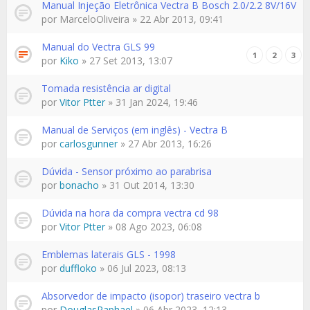
Manual Injeção Eletrônica Vectra B Bosch 2.0/2.2 8V/16V
por
MarceloOliveira
» 22 Abr 2013, 09:41
Manual do Vectra GLS 99
1
2
3
por
Kiko
» 27 Set 2013, 13:07
Tomada resistência ar digital
por
Vitor Ptter
» 31 Jan 2024, 19:46
Manual de Serviços (em inglês) - Vectra B
por
carlosgunner
» 27 Abr 2013, 16:26
Dúvida - Sensor próximo ao parabrisa
por
bonacho
» 31 Out 2014, 13:30
Dúvida na hora da compra vectra cd 98
por
Vitor Ptter
» 08 Ago 2023, 06:08
Emblemas laterais GLS - 1998
por
duffloko
» 06 Jul 2023, 08:13
Absorvedor de impacto (isopor) traseiro vectra b
por
DouglasRaphael
» 06 Abr 2023, 12:13