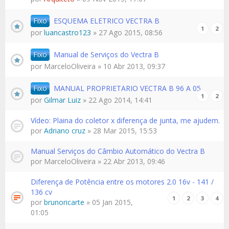
Fixo
ESQUEMA ELETRICO VECTRA B
1
2
por
luancastro123
» 27 Ago 2015, 08:56
Fixo
Manual de Serviços do Vectra B
por
MarceloOliveira
» 10 Abr 2013, 09:37
Fixo
MANUAL PROPRIETARIO VECTRA B 96 A 05
1
2
por
Gilmar Luiz
» 22 Ago 2014, 14:41
Vídeo: Plaina do coletor x diferença de junta, me ajudem.
por
Adriano cruz
» 28 Mar 2015, 15:53
Manual Serviços do Câmbio Automático do Vectra B
por
MarceloOliveira
» 22 Abr 2013, 09:46
Diferença de Potência entre os motores 2.0 16v - 141 /
136 cv
1
2
3
4
por
brunoricarte
» 05 Jan 2015,
01:05