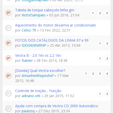
Tabela de torque cabeçote linha gm.
1
2
3
por
VictorSampaio
» 03 Jun 2016, 21:04
Aquecimento do motor desarma ar condicionado
por
Celso-79
» 13 Fev 2022, 22:51
FOTOS DOS CATÁLOGOS DA LINHA 97 e 99
1
2
por
GIOVANNIRNP
» 25 Abr 2013, 10:06
Vectra B - 2.0 16v vs 2.2 16v
1
2
por
Rainier
» 08 Fev 2014, 18:38
[Dúvida] Qual Vectra escolher?
1
2
3
4
por
Amunherkhepeshef
» 17 Mar
2015, 16:48
Controle de tração... Função
1
2
por
adriano-vrb
» 29 Jan 2015, 11:52
Ajuda com compra de Vectra CD 2000 Automático
por
paulosq
» 27 Dez 2019, 23:34