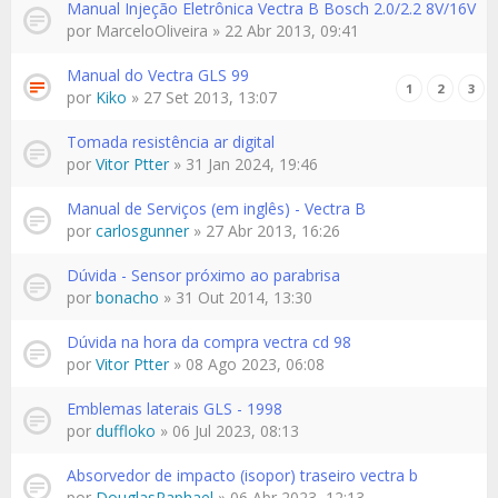
Manual Injeção Eletrônica Vectra B Bosch 2.0/2.2 8V/16V
por
MarceloOliveira
» 22 Abr 2013, 09:41
Manual do Vectra GLS 99
1
2
3
por
Kiko
» 27 Set 2013, 13:07
Tomada resistência ar digital
por
Vitor Ptter
» 31 Jan 2024, 19:46
Manual de Serviços (em inglês) - Vectra B
por
carlosgunner
» 27 Abr 2013, 16:26
Dúvida - Sensor próximo ao parabrisa
por
bonacho
» 31 Out 2014, 13:30
Dúvida na hora da compra vectra cd 98
por
Vitor Ptter
» 08 Ago 2023, 06:08
Emblemas laterais GLS - 1998
por
duffloko
» 06 Jul 2023, 08:13
Absorvedor de impacto (isopor) traseiro vectra b
por
DouglasRaphael
» 06 Abr 2023, 12:13