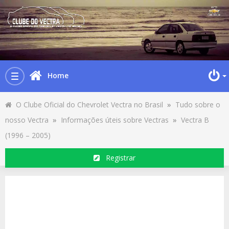
Home
Toggle
navigation
O Clube Oficial do Chevrolet Vectra no Brasil
»
Tudo sobre o
nosso Vectra
»
Informações úteis sobre Vectras
»
Vectra B
(1996 – 2005)
Registrar